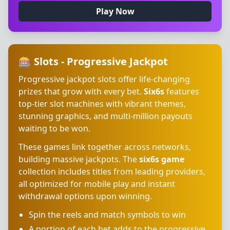
Play Now
🎰 Slots - Progressive Jackpot
Progressive jackpot slots offer life-changing
prizes that grow with every bet.
Six6s
features
top-tier slot machines with vibrant themes,
stunning graphics, and multi-million payouts
waiting to be won.
These games link together across networks,
building massive jackpots. The
six6s game
collection includes titles from leading providers,
all optimized for mobile play and instant
withdrawal options upon winning.
Spin the reels and match symbols to win
A portion of each bet adds to the progressive