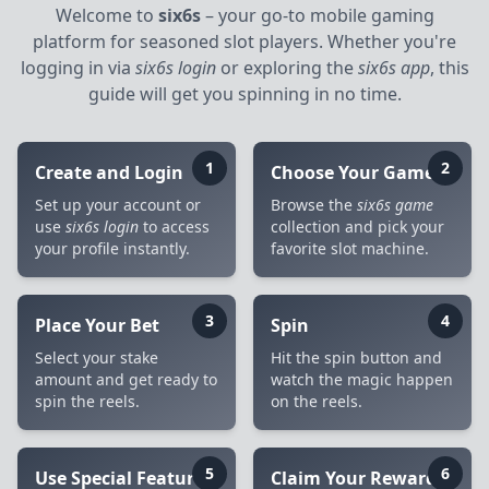
Welcome to
six6s
– your go-to mobile gaming
platform for seasoned slot players. Whether you're
logging in via
six6s login
or exploring the
six6s app
, this
guide will get you spinning in no time.
1
2
Create and Login
Choose Your Game
Set up your account or
Browse the
six6s game
use
six6s login
to access
collection and pick your
your profile instantly.
favorite slot machine.
3
4
Place Your Bet
Spin
Select your stake
Hit the spin button and
amount and get ready to
watch the magic happen
spin the reels.
on the reels.
5
6
Use Special Features
Claim Your Rewards