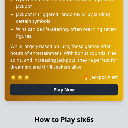
jackpot
Jackpot is triggered randomly or by landing
certain symbols
Wins can be life-altering, often reaching seven
figures
While largely based on luck, these games offer
hours of entertainment. With bonus rounds, free
spins, and increasing jackpots, they’re perfect for
dreamers and thrill-seekers alike.
⭐
⭐
⭐
🔥
Jackpot Alert
Play Now
How to Play six6s