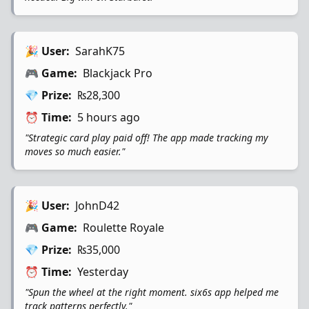
🎉 User:
SarahK75
🎮 Game:
Blackjack Pro
💎 Prize:
₨28,300
⏰ Time:
5 hours ago
"Strategic card play paid off! The app made tracking my
moves so much easier."
🎉 User:
JohnD42
🎮 Game:
Roulette Royale
💎 Prize:
₨35,000
⏰ Time:
Yesterday
"Spun the wheel at the right moment. six6s app helped me
track patterns perfectly."