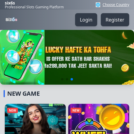
six6s
🌐
Choose Country
Professional Slots Gaming Platform
Login
Register
🎉
29/06/2026 رض*** کو بونس ملا 3,300 PKR 🎁
NEW GAME
NEW
NEW