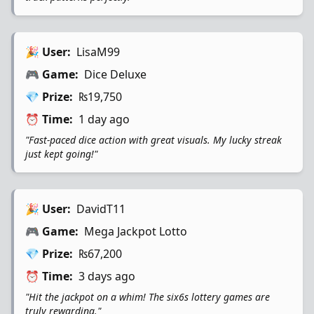
🎉 User:
LisaM99
🎮 Game:
Dice Deluxe
💎 Prize:
₨19,750
⏰ Time:
1 day ago
"Fast-paced dice action with great visuals. My lucky streak
just kept going!"
🎉 User:
DavidT11
🎮 Game:
Mega Jackpot Lotto
💎 Prize:
₨67,200
⏰ Time:
3 days ago
"Hit the jackpot on a whim! The six6s lottery games are
truly rewarding."