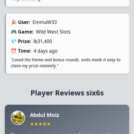
🎉 User:
EmmaW33
🎮 Game:
Wild West Slots
💎 Prize:
₨31,400
⏰ Time:
4 days ago
"Loved the theme and bonus rounds. six6s made it easy to
claim my prize instantly."
Player Reviews six6s
Abdul Moiz
★★★★★