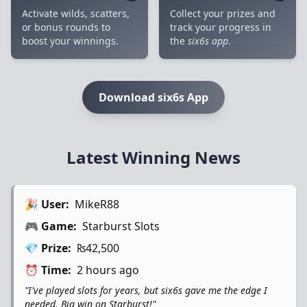
Activate wilds, scatters,
Collect your prizes and
or bonus rounds to
track your progress in
boost your winnings.
the
six6s app
.
Download six6s App
Latest Winning News
🎉 User:
MikeR88
🎮 Game:
Starburst Slots
💎 Prize:
₨42,500
⏰ Time:
2 hours ago
"I've played slots for years, but six6s gave me the edge I
needed. Big win on Starburst!"