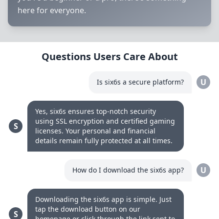
here for everyone.
Questions Users Care About
U
Is six6s a secure platform?
Yes, six6s ensures top-notch security
using SSL encryption and certified gaming
S
licenses. Your personal and financial
details remain fully protected at all times.
U
How do I download the six6s app?
Downloading the six6s app is simple. Just
tap the download button on our
S
homepage or click through the link sent to