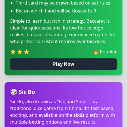
Third card may be drawn based on set rules
Bet on which hand will be closest to 9
Simple to learn but rich in strategy, Baccarat is
ideal for quick sessions. Its low house edge
makes it a favorite among experienced gamblers
who prefer consistent returns over big risks.
⭐
⭐
⭐
🔥
Popular
Play Now
🎲 Sic Bo
Sic Bo, also known as “Big and Small,” is a
traditional dice game from China. It’s fast-paced,
exciting, and available on the
six6s
platform with
multiple betting options and live results.