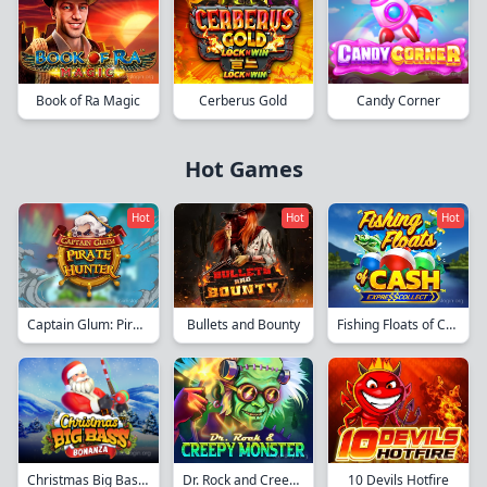
Book of Ra Magic
Cerberus Gold
Candy Corner
Hot Games
Hot
Hot
Hot
Captain Glum: Pirate Hunter
Bullets and Bounty
Fishing Floats of Cash
Dr. Rock and Creepy Monster
10 Devils Hotfire
Christmas Big Bass Bonanza