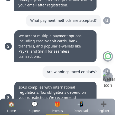
your email after registration.
U
What payment methods are accepted?
We accept multiple payment options
including credit/debit cards, bank
S
transfers, and popular e-wallets like
PayPal and Skrill for seamless
transactions.
U
Are winnings taxed on six6s?
six6s complies with international
regulations. Tax obligations depend on
S
your jurisdiction. We recommend
consulting a tax advisor regarding
🏠
💬
🎁
📲
➕
winnings reporting and liabilities.
Home
Suporte
Promos
Download
Register