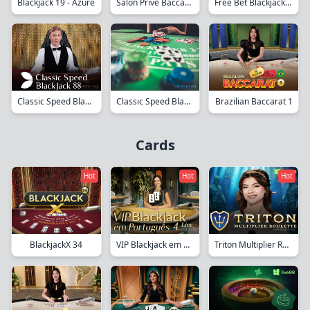
Salon Prive Baccarat M
Free Bet Blackjack 14
Blackjack 19 - Azure
Classic Speed Blackjack 88
Brazilian Baccarat 1
Classic Speed Blackjack 30
Cards
Hot
Hot
Hot
VIP Blackjack em Português 4
Triton Multiplier Roulette
BlackjackX 34